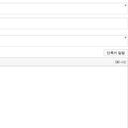
단축키 일람