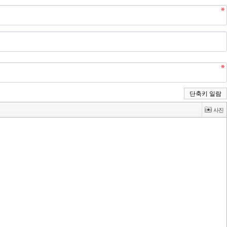
단축키 일람