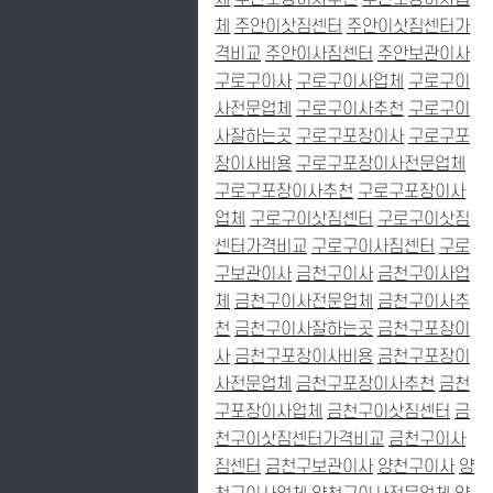
체
주안이삿짐센터
주안이삿짐센터가
격비교
주안이사짐센터
주안보관이사
구로구이사
구로구이사업체
구로구이
사전문업체
구로구이사추천
구로구이
사잘하는곳
구로구포장이사
구로구포
장이사비용
구로구포장이사전문업체
구로구포장이사추천
구로구포장이사
업체
구로구이삿짐센터
구로구이삿짐
센터가격비교
구로구이사짐센터
구로
구보관이사
금천구이사
금천구이사업
체
금천구이사전문업체
금천구이사추
천
금천구이사잘하는곳
금천구포장이
사
금천구포장이사비용
금천구포장이
사전문업체
금천구포장이사추천
금천
구포장이사업체
금천구이삿짐센터
금
천구이삿짐센터가격비교
금천구이사
짐센터
금천구보관이사
양천구이사
양