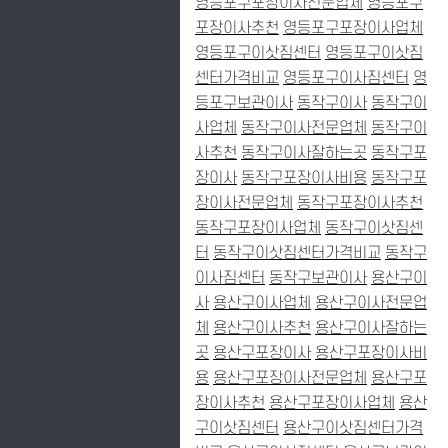
영등포구포장이사전문업체
영등포구
포장이사추천
영등포구포장이사업체
영등포구이삿짐센터
영등포구이삿짐
센터가격비교
영등포구이사짐센터
영
등포구보관이사
동작구이사
동작구이
사업체
동작구이사전문업체
동작구이
사추천
동작구이사잘하는곳
동작구포
장이사
동작구포장이사비용
동작구포
장이사전문업체
동작구포장이사추천
동작구포장이사업체
동작구이삿짐센
터
동작구이삿짐센터가격비교
동작구
이사짐센터
동작구보관이사
용산구이
사
용산구이사업체
용산구이사전문업
체
용산구이사추천
용산구이사잘하는
곳
용산구포장이사
용산구포장이사비
용
용산구포장이사전문업체
용산구포
장이사추천
용산구포장이사업체
용산
구이삿짐센터
용산구이삿짐센터가격