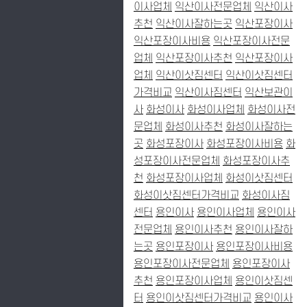
이사업체
익산이사전문업체
익산이사
추천
익산이사잘하는곳
익산포장이사
익산포장이사비용
익산포장이사전문
업체
익산포장이사추천
익산포장이사
업체
익산이삿짐센터
익산이삿짐센터
가격비교
익산이사짐센터
익산보관이
사
화성이사
화성이사업체
화성이사전
문업체
화성이사추천
화성이사잘하는
곳
화성포장이사
화성포장이사비용
화
성포장이사전문업체
화성포장이사추
천
화성포장이사업체
화성이삿짐센터
화성이삿짐센터가격비교
화성이사짐
센터
용인이사
용인이사업체
용인이사
전문업체
용인이사추천
용인이사잘하
는곳
용인포장이사
용인포장이사비용
용인포장이사전문업체
용인포장이사
추천
용인포장이사업체
용인이삿짐센
터
용인이삿짐센터가격비교
용인이사