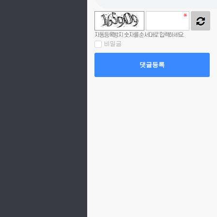
자동등록방지 숫자를 순서대로 입력하세요.
비밀글
댓글등록