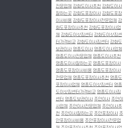
전문업체
강화도이사추천
강화도이사
잘하는곳
강화도포장이사
강화도포장
이사비용
강화도포장이사전문업체
강
화도포장이사추천
강화도포장이사업
체
강화도이삿짐센터
강화도이삿짐센
터가격비교
강화도이사짐센터
강화도
보관이사
영종도이사
영종도이사업체
영종도이사전문업체
영종도이사추천
영종도이사잘하는곳
영종도포장이사
영종도포장이사비용
영종도포장이사
전문업체
영종도포장이사추천
영종도
포장이사업체
영종도이삿짐센터
영종
도이삿짐센터가격비교
영종도이사짐
센터
영종도보관이사
주안이사
주안이
사업체
주안이사전문업체
주안이사추
천
주안이사잘하는곳
주안포장이사
주
안포장이사비용
주안포장이사전문업
체
주안포장이사추천
주안포장이사업