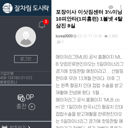
포장이사 이삿짐센터 3⅓이닝
10피안타(1피홈런) 1볼넷 4탈
3
삼진 8실
korea9999
23-12-17 12:45
2,966
0
본문
메이저리그(MLB) 공식 홈페이지 ML
로그인
B 닷컴은류현진이오는 5일마이너리그
경기에 첫등판할 예정이라고... 선발등
기업은행
409-134193-01-012
판이후 무려 13개월 만이다. 이후 그
봉봉컴퍼니
는 왼쪽 팔꿈치 인대 접합 수술을 받고
재활에 전념해 왔다. 5월...
0P
메이저리그 공식 홈페이지 ‘MLB.co
충전
m’은 1일(이하 한국시간) 팔꿈치 인대
접합수술을 받고재활을 한류현진이오
는 5일마이너리그 경기에 첫등판할 예