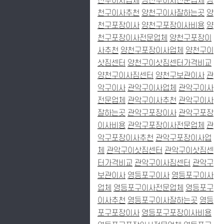
천구이사업체
양천구이사전문업체
양
천구이사추천
양천구이사잘하는곳
양
천구포장이사
양천구포장이사비용
양
천구포장이사전문업체
양천구포장이
사추천
양천구포장이사업체
양천구이
삿짐센터
양천구이삿짐센터가격비교
양천구이사짐센터
양천구보관이사
관
악구이사
관악구이사업체
관악구이사
전문업체
관악구이사추천
관악구이사
잘하는곳
관악구포장이사
관악구포장
이사비용
관악구포장이사전문업체
관
악구포장이사추천
관악구포장이사업
체
관악구이삿짐센터
관악구이삿짐센
터가격비교
관악구이사짐센터
관악구
보관이사
영등포구이사
영등포구이사
업체
영등포구이사전문업체
영등포구
이사추천
영등포구이사잘하는곳
영등
포구포장이사
영등포구포장이사비용