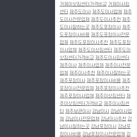
거제이삿짐센터가격비교
거제이사짐
센터
제주도이사
제주도이사업체
제주
도이사전문업체
제주도이사추천
제주
도이사잘하는곳
제주도포장이사
제주
도포장이사비용
제주도포장이사전문
업체
제주도포장이사추천
제주도포장
이사업체
제주도이삿짐센터
제주도이
삿짐센터가격비교
제주도이사짐센터
제주이사
제주이사업체
제주이사전문
업체
제주이사추천
제주이사잘하는곳
제주포장이사
제주포장이사비용
제주
포장이사전문업체
제주포장이사추천
제주포장이사업체
제주이삿짐센터
제
주이삿짐센터가격비교
제주이사짐센
터
제주보관이사
강남이사
강남이사업
체
강남이사전문업체
강남이사추천
강
남이사잘하는곳
강남포장이사
강남포
장이사비용
강남포장이사전문업체
강