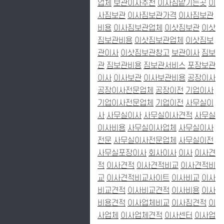
업체
보관이사추천
이사짐맡기는곳
이
사짐보관
이사짐보관가격
이사짐보관
비용
이사짐보관업체
이삿짐보관
이삿
짐보관비용
이삿짐보관업체
이삿짐보
관이사
이삿짐보관창고
보관이사
짐보
관
짐보관비용
짐보관서비스
포장보관
이사
이사보관
이사보관비용
공장이사
공장이사전문업체
공장이전
기업이사
기업이사전문업체
기업이전
사무실이
사
사무실이사
사무실이사견적
사무실
이사비용
사무실이사업체
사무실이사
전문
사무실이사전문업체
사무실이전
사무실포장이사
회사이사
이사
이사견
적
이사견적
이사견적비교
이사견적비
교
이사견적비교사이트
이사비교
이사
비교견적
이사비교견적
이사비용
이사
비용견적
이사업체비교
이사짐견적
이
사업체
이사업체견적
이사센터
이사업