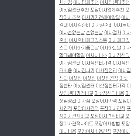
체선정
이사업체추천
이사짐센터추천
이삿짐센터추천
포장이사업체추천
포
장이사추천
이사가기전해야할일
이사
갈때
이사갈준비
이사갈준비
이사날짜
이사손없는날
손없는날
이사절차
이사
준비
이사준비체크리스트
이사체크리
스트
이사하기좋은날
이사하는날
이사
할때해야할일
이사서비스
이사짐센타
이사짐센터
이사짐센터가격
이사짐센
터비용
이사짐싸기
이사짐정리
이사집
센터
이삿짐
이삿짐
이삿짐견적
이삿
짐센타
이삿짐센터
이삿짐센터가격
이
삿짐센터가격비교
이삿짐센터비용
이
삿짐정리
이사짐
포장이사가격
포장이
사견적
포장이사견적
포장이사견적
포
장이사견적비교
포장이사견적비교
포
장이사견적사이트
포장이사방법
포장
이사비용
포장이사비용견적
포장이사