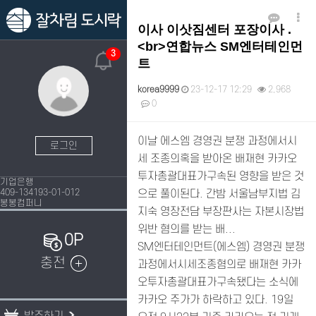
이사 이삿짐센터 포장이사 .
<br>연합뉴스 SM엔터테인먼
3
트
korea9999
23-12-17 12:29
2,968
0
본문
이날 에스엠 경영권 분쟁 과정에서시
로그인
세 조종의혹을 받아온 배재현 카카오
투자총괄대표가구속된 영향을 받은 것
기업은행
409-134193-01-012
으로 풀이된다. 간밤 서울남부지법 김
봉봉컴퍼니
지숙 영장전담 부장판사는 자본시장법
위반 혐의를 받는 배...
0P
SM엔터테인먼트(에스엠) 경영권 분쟁
충전
과정에서시세조종혐의로 배재현 카카
오투자총괄대표가구속됐다는 소식에
카카오 주가가 하락하고 있다. 19일