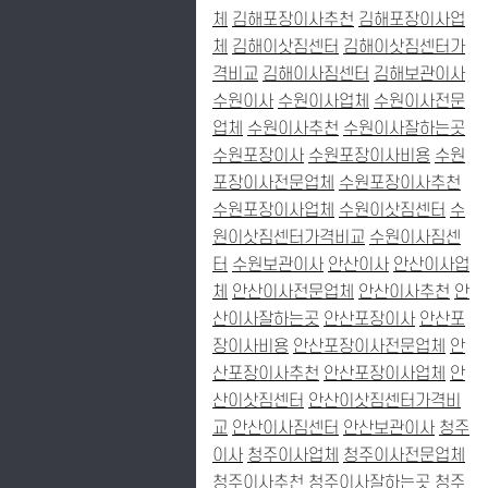
체
김해포장이사추천
김해포장이사업
체
김해이삿짐센터
김해이삿짐센터가
격비교
김해이사짐센터
김해보관이사
수원이사
수원이사업체
수원이사전문
업체
수원이사추천
수원이사잘하는곳
수원포장이사
수원포장이사비용
수원
포장이사전문업체
수원포장이사추천
수원포장이사업체
수원이삿짐센터
수
원이삿짐센터가격비교
수원이사짐센
터
수원보관이사
안산이사
안산이사업
체
안산이사전문업체
안산이사추천
안
산이사잘하는곳
안산포장이사
안산포
장이사비용
안산포장이사전문업체
안
산포장이사추천
안산포장이사업체
안
산이삿짐센터
안산이삿짐센터가격비
교
안산이사짐센터
안산보관이사
청주
이사
청주이사업체
청주이사전문업체
청주이사추천
청주이사잘하는곳
청주