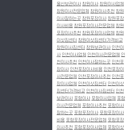
울산보관이사
창원이사
창원이사업체
창원이사전문업체
창원이사추천
창원
이사잘하는곳
창원포장이사
창원포장
이사비용
창원포장이사전문업체
창원
포장이사추천
창원포장이사업체
창원
이삿짐센터
창원이삿짐센터가격비교
창원이사짐센터
창원보관이사
인천이
사
인천이사업체
인천이사전문업체
인
천이사추천
인천이사잘하는곳
인천포
장이사
인천포장이사비용
인천포장이
사전문업체
인천포장이사추천
인천포
장이사업체
인천이삿짐센터
인천이삿
짐센터가격비교
인천이사짐센터
인천
보관이사
포항이사
포항이사업체
포항
이사전문업체
포항이사추천
포항이사
잘하는곳
포항포장이사
포항포장이사
비용
포항포장이사전문업체
포항포장
이사추천
포항포장이사업체
포항이삿