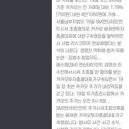
대 약세를 보인다. 19일 오전 9시4분
기준 카카오는 전 거래일 대비 1.79%
(750원) 내린 4만1050원에 거래...
서울남부지법이 19일 SM엔터테인먼
트시세 조종혐의로 카카오 배재현투자
총괄대표에 대한구속영장을 발부하면
서 사법 리스크마저 현실화했다는 분
석이 나온다. 경영진 먹튀에 법카 유용
논란…김범수 창업자도...
에스엠(SM) 엔터테인먼트 경영권 인
수전에서시세 조종을 한 혐의를 받는
카카오투자총괄대표가구속되면서 19
일 장 초반 카카오 주가가 내리막길을
걷고 있다. 19일 유가증권시장에서 카
카오의 주가는 오전 9시 6분...
SM엔터테인먼트 주가시세조종의혹을
받는 배재현 카카오투자총괄대표가구
속됐습니다. 밤사이 사건·사고 소식,