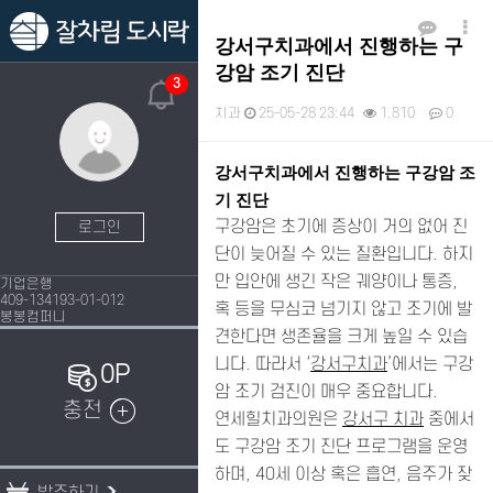
강서구치과에서 진행하는 구
강암 조기 진단
3
치과
25-05-28 23:44
1,810
0
본문
강서구치과에서 진행하는 구강암 조
기 진단
구강암은 초기에 증상이 거의 없어 진
로그인
단이 늦어질 수 있는 질환입니다. 하지
만 입안에 생긴 작은 궤양이나 통증,
기업은행
409-134193-01-012
혹 등을 무심코 넘기지 않고 조기에 발
봉봉컴퍼니
견한다면 생존율을 크게 높일 수 있습
니다. 따라서 ‘
강서구치과
’에서는 구강
0P
암 조기 검진이 매우 중요합니다.
충전
연세힐치과의원은
강서구 치과
중에서
도 구강암 조기 진단 프로그램을 운영
하며, 40세 이상 혹은 흡연, 음주가 잦