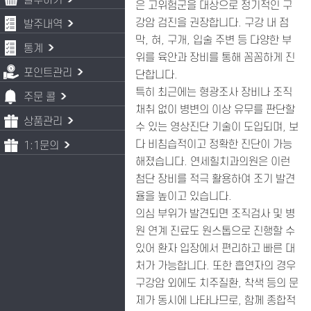
발주하기
은 고위험군을 대상으로 정기적인 구
강암 검진을 권장합니다. 구강 내 점
발주내역
막, 혀, 구개, 입술 주변 등 다양한 부
통계
위를 육안과 장비를 통해 꼼꼼하게 진
포인트관리
단합니다.
특히 최근에는 형광조사 장비나 조직
주문 콜
채취 없이 병변의 이상 유무를 판단할
상품관리
수 있는 영상진단 기술이 도입되며, 보
다 비침습적이고 정확한 진단이 가능
1:1문의
해졌습니다. 연세힐치과의원은 이런
첨단 장비를 적극 활용하여 조기 발견
율을 높이고 있습니다.
의심 부위가 발견되면 조직검사 및 병
원 연계 진료도 원스톱으로 진행할 수
있어 환자 입장에서 편리하고 빠른 대
처가 가능합니다. 또한 흡연자의 경우
구강암 외에도 치주질환, 착색 등의 문
제가 동시에 나타나므로, 함께 종합적