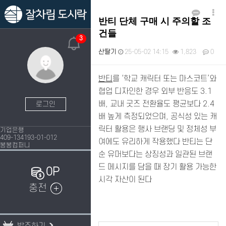
반티 단체 구매 시 주의할 조
건들
3
산딸기
25-05-02 14:15
1,823
0
본문
반티
를 ‘학교 캐릭터 또는 마스코트’와
협업 디자인한 경우 외부 반응도 3.1
배, 교내 굿즈 전환율도 평균보다 2.4
로그인
배 높게 측정되었으며, 공식성 있는 캐
릭터 활용은 행사 브랜딩 및 정체성 부
기업은행
409-134193-01-012
여에도 유리하게 작용했다 반티는 단
봉봉컴퍼니
순 유머보다는 상징성과 일관된 브랜
드 메시지를 담을 때 장기 활용 가능한
0P
시각 자산이 된다
충전