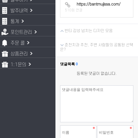
발주하기
https://bantmujissa.com/
발주내역
510회 연결
통계
반티 감성 넘치는 디자인 모음
포인트관리
주문 콜
춘천치과 추천, 주변 사람들의 공통된 선택
은?
상품관리
1:1문의
댓글목록
0
등록된 댓글이 없습니다.