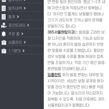
발주하기
면 변화 등이 원인이며, 평균 1~2주 내
에 자연스럽게 적응되면서 회복됩니
발주내역
다. 하지만 드물게는 보철물의 형태나
통계
크기가 과도하게 크거나 얇아 문제를
포인트관리
유발하기도 합니다.
365서울원탑치과
는 발음을 고려한 보
주문 콜
철 디자인을 적용하여, 기능과 심미성
상품관리
뿐 아니라 환자의 발화 습관까지 반영
한 맞춤형 치료를 진행합니다. 필요한
1:1문의
경우 보철물 수정을 통해 혀와의 접촉
면을 조절하거나, 적응 기간 동안 발음
훈련법을 안내해드립니다.
임플란트
후의 발음 변화는 대부분 일
시적이지만, 세심한 보철 설계와 환자
맞춤 관리가 동반되면 보다 빠른 적응
이 가능합니다. 말소리의 자신감까지
회복할 수 있도록, 치료 이후에도 365
서울원탑치과가 함께합니다.