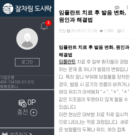
임플란트 치료 후 발음 변화,
원인과 해결법
3
원탑
25-05-01 21:09
1,885
0
본문
임플란트 치료 후 발음 변화, 원인과
해결법
임플란트
치료 후 일부 환자들이 경험
로그인
하는 문제 중 하나가 발음의 변화입니
다. 특히 앞니 부위에 보철물을 장착한
기업은행
409-134193-01-012
경우, 발음 시 공기의 흐름이 바뀌거나
봉봉컴퍼니
혀의 위치가 어색해져 “ㅅ”, “ㅈ”, “ㅊ”
같은 치조음이 뚜렷하지 않게 들릴 수
0P
있습니다.
충전
이런 현상은 대부분 치료 직후 일시적
으로 나타나는 적응 과정입니다. 새로
운 보철물의 두께나 위치, 혀의 접촉