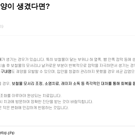
궤양이 생겼다면?
19
위
가 생기는 경우가 있습니다. 특히 보철물이 닿는 부위나 혀 옆쪽, 뺨 안쪽 점막 등에
시술 후 보철물의 모서리나 날카로운 부분이 반복적으로 점막을 자극하면서 생기는 경
는
구내염
도 궤양을 유발할 수 있으며, 입안을 청결히 관리하지 못했을 경우 세균 감염으
 경우,
보철물 모서리 조정, 소염치료, 레이저 소독 등 즉각적인 대처를 통해 회복을 
과 조화를 이루어야 완성되는 치료입니다.
즉시 치과에 방문하여 정확한 진단을 받는 것이 바람직합니다.
은 작은 변화에 민감하게 반응하는 것입니다.
etop.php