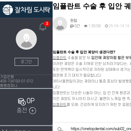
임플란트 수술 후 입안 
원탑
3
0건
1,853회
25-04-14 14:
임플란트 수술 후 입안 궤양이 생겼다면?
임플란트
수술을 받은 뒤
입안에 궤양처럼 헐은 부
로그인
이러한 궤양은 수술 자체로 인한 상처라기보다는, 
또한 면역력이 일시적으로 저하된 상태에서 생기
때문에 조기 대처가 필요합니다.
기업은행
409-134193-01-012
365서울원탑치과는 궤양이나 통증 증상이 발생했을
봉봉컴퍼니
니다.
임플란트는 단순한 시술이 아닌, 입 안 전체 환경
작은 궤양도 무시하지 마시고, 불편이 느껴질 땐 
0P
임플란트
를 오래, 건강하게 유지하기 위한 첫 걸음
충전
https://onetopdental.com/sub02_on