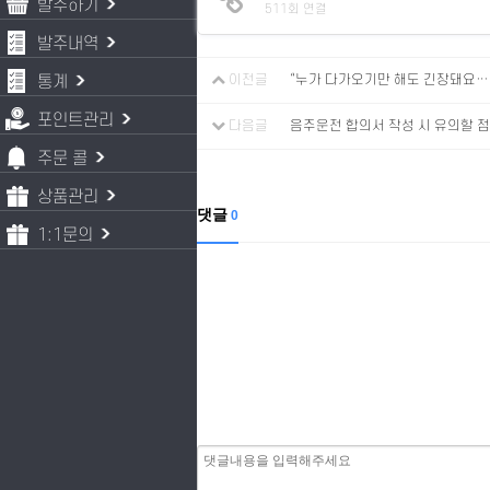
발주하기
511회 연결
발주내역
통계
이전글
“누가 다가오기만 해도 긴장돼요…
포인트관리
다음글
음주운전 합의서 작성 시 유의할 점
주문 콜
상품관리
댓글
0
1:1문의