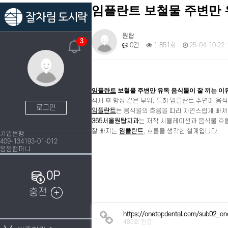
임플란트 보철물 주변만 
원탑
3
0건
1,851회
25-04-10 22:
임플란트
보철물 주변만 유독 음식물이 잘 끼는 이
식사 후 항상 같은 부위, 특히 임플란트 주변에 음
로그인
임플란트
는 음식물의 흐름을 따라 자연스럽게 빠져
365서울원탑치과
는 저작 시뮬레이션과 음식물 흐름
잘 빠지는
임플란트
, 흐름을 생각한 설계입니다.
기업은행
409-134193-01-012
봉봉컴퍼니
0P
충전
https://onetopdental.com/sub02_on
486회 연결