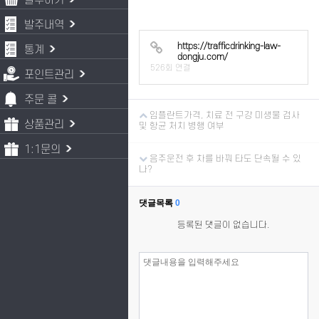
발주하기
발주내역
https://trafficdrinking-law-
통계
dongju.com/
526회 연결
포인트관리
주문 콜
임플란트가격, 치료 전 구강 미생물 검사
상품관리
및 항균 처치 병행 여부
1:1문의
음주운전 후 차를 바꿔 타도 단속될 수 있
나?
댓글목록
0
등록된 댓글이 없습니다.