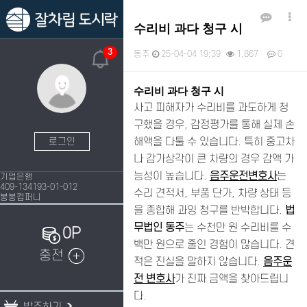
수리비 과다 청구 시
3
동주
25-04-04 19:39
1,867
0
본문
수리비 과다 청구 시
사고 피해자가 수리비를 과도하게 청
구했을 경우, 감정평가를 통해 실제 손
해액을 다툴 수 있습니다. 특히 중고차
로그인
나 감가상각이 큰 차량의 경우 감액 가
능성이 높습니다.
음주운전변호사
는
기업은행
409-134193-01-012
수리 견적서, 부품 단가, 차량 상태 등
봉봉컴퍼니
을 종합해 과잉 청구를 반박합니다.
법
무법인 동주
는 수천만 원 수리비를 수
0P
백만 원으로 줄인 경험이 많습니다. 견
충전
적은 진실을 말하지 않습니다.
음주운
전 변호사
가 진짜 금액을 찾아드립니
다.