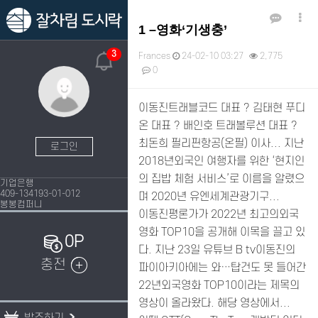
1 –영화‘기생충’
3
Frances
24-02-10 03:27
2,775
0
본문
이동진트래블코드 대표 ? 김태현 푸디
온 대표 ? 배인호 트래볼루션 대표 ?
최돈희 필리핀항공(온필) 이사... 지난
로그인
2018년외국인 여행자를 위한 ‘현지인
의 집밥 체험 서비스’로 이름을 알렸으
기업은행
409-134193-01-012
며 2020년 유엔세계관광기구...
봉봉컴퍼니
이동진평론가가 2022년 최고의외국
영화 TOP10을 공개해 이목을 끌고 있
0P
다. 지난 23일 유튜브 B tv이동진의
충전
파이아키아에는 와…탑건도 못 들어간
22년외국영화 TOP10이라는 제목의
영상이 올라왔다. 해당 영상에서...