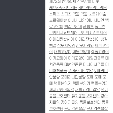
제72회 칸영화제 각본상을 비롯
래브라도리트리버
래브라도리트리버
스피츠
스피츠
렉돌
렉돌
노르웨이숲
노르웨이숲
아비시니안
아비시니안
뱅
갈고양이
뱅갈고양이
폼피츠
폼피츠
브리티시쇼트헤어
브리티시쇼트헤어
아메리칸숏헤어
아메리칸숏헤어
뱅갈
뱅갈
장모치와와
장모치와와
새끼고양
이
새끼고양이
랙돌고양이
랙돌고양이
아기고양이
아기고양이
대형견종류
대
형견종류
대형견종류
미니어처푸들
미
니어처푸들
포메라니안분양
포메라니
안분양
포메라니안분양
포메
포메
포
메
랙돌분양가
랙돌분양가
랙돌분양가
새끼고양이입양
새끼고양이입양
유기
동물보호센터
유기동물보호센터
강아
지파양
강아지파양
동물보호센터
동물
보호센터
곤지암렌탈샵
곤지암렌탈샵