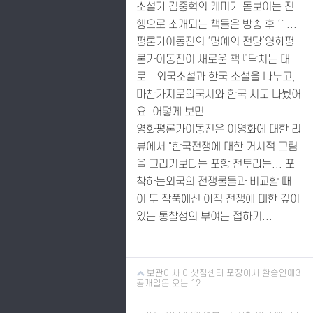
소설가 김중혁의 케미가 돋보이는 진
행으로 소개되는 책들은 방송 후 ‘1...
평론가이동진의 ‘명예의 전당’영화평
론가이동진이 새로운 책 『닥치는 대
로...외국소설과 한국 소설을 나누고,
마찬가지로외국시와 한국 시도 나눴어
요. 어떻게 보면...
영화평론가이동진은 이영화에 대한 리
뷰에서 "한국전쟁에 대한 거시적 그림
을 그리기보다는 포항 전투라는... 포
착하는외국의 전쟁물들과 비교할 때
이 두 작품에선 아직 전쟁에 대한 깊이
있는 통찰성의 부여는 접하기...
보관이사 이삿짐센터 포장이사 환승연애3
공개일은 오는 12