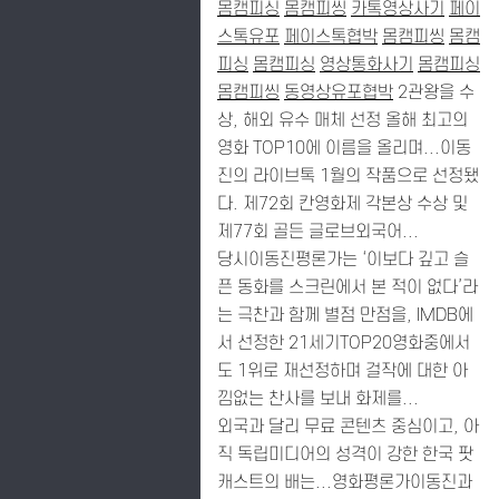
몸캠피싱
몸캠피씽
카톡영상사기
페이
스톡유포
페이스톡협박
몸캠피씽
몸캠
피싱
몸캠피싱
영상통화사기
몸캠피싱
몸캠피씽
동영상유포협박
2관왕을 수
상, 해외 유수 매체 선정 올해 최고의
영화 TOP10에 이름을 올리며...이동
진의 라이브톡 1월의 작품으로 선정됐
다. 제72회 칸영화제 각본상 수상 및
제77회 골든 글로브외국어...
당시이동진평론가는 ‘이보다 깊고 슬
픈 동화를 스크린에서 본 적이 없다’라
는 극찬과 함께 별점 만점을, IMDB에
서 선정한 21세기TOP20영화중에서
도 1위로 재선정하며 걸작에 대한 아
낌없는 찬사를 보내 화제를...
외국과 달리 무료 콘텐츠 중심이고, 아
직 독립미디어의 성격이 강한 한국 팟
캐스트의 배는...영화평론가이동진과