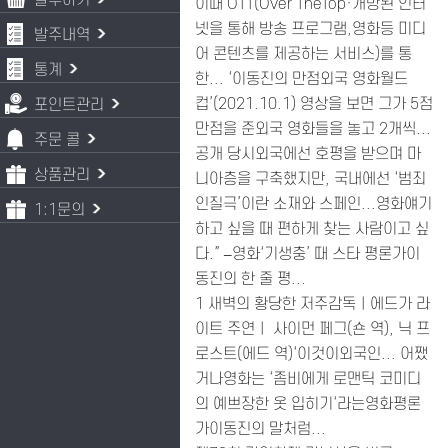
발주하기
이때 OTT(Over TheTop·개방된 인터
넷을 통해 방송 프로그램,영화등 미디
발주내역
어 콘텐츠를 제공하는 서비스)를 통
통계
한... ‘이동진의 만점외국 영화월드
컵’(2021.10.1) 영상을 보면 그가 5점
포인트관리
만점을 준외국 영화들을 놓고 2개씩...
주문 콜
공개 당시외국에선 호평을 받으며 마
상품관리
니아층을 구축했지만, 국내에선 ‘범죄
인질극’이란 소재와 스페인...영화얘기
1:1문의
하고 싶을 때 편하게 찾는 사람이고 싶
다.” –영화‘기생충’ 때 스타 평론가이
동진의 한 줄 평...
1 새벽의 황당한 저주감독ㅣ에드가 라
이트 주연ㅣ 사이먼 페그(숀 역), 닉 프
로스트(에드 역)‘이것이외국인... 어쨌
거나영화는 ‘좀비에게 로맨틱 코미디
의 예쁘장한 옷 입히기‘라는영화평론
가이동진의 말처럼...