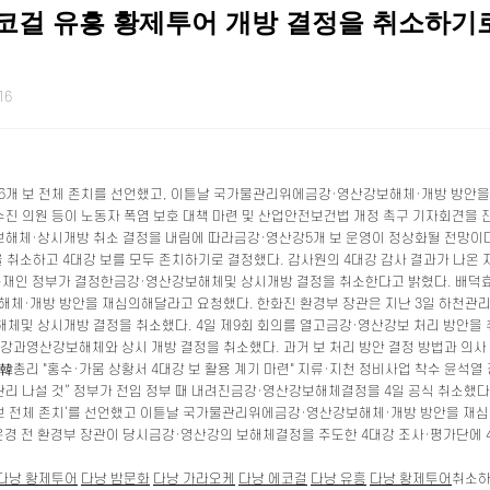
코걸 유흥 황제투어 개방 결정을 취소하기로
16
 16개 보 전체 존치를 선언했고, 이튿날 국가물관리위에금강·영산강보해체·개방 방안을
수진 의원 등이 노동자 폭염 보호 대책 마련 및 산업안전보건법 개정 촉구 기자회견을 
해체·상시개방 취소 결정을 내림에 따라금강·영산강5개 보 운영이 정상화될 전망이다
소하고 4대강 보를 모두 존치하기로 결정했다. 감사원의 4대강 감사 결과가 나온 지 
문재인 정부가 결정한금강·영산강보해체및 상시개방 결정을 취소한다고 밝혔다. 배덕효 
·개방 방안을 재심의해달라고 요청했다. 한화진 환경부 장관은 지난 3일 하천관리 강화
 상시개방 결정을 취소했다. 4일 제9회 회의를 열고금강·영산강보 처리 방안을 취소
과영산강보해체와 상시 개방 결정을 취소했다. 과거 보 처리 방안 결정 방법과 의사 
총리 "홍수·가뭄 상황서 4대강 보 활용 계기 마련" 지류·지천 정비사업 착수 윤석열 정
관리 나설 것” 정부가 전임 정부 때 내려진금강·영산강보해체결정을 4일 공식 취소했다
개 보 전체 존치’를 선언했고 이튿날 국가물관리위에금강·영산강보해체·개방 방안을 재심
경 전 환경부 장관이 당시금강·영산강의 보해체결정을 주도한 4대강 조사·평가단에 4대
다낭 황제투어
다낭 밤문화
다낭 가라오케
다낭 에코걸
다낭 유흥
다낭 황제투어
취소하