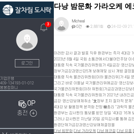
다낭 밤문화 가라오케 에
Micheal
3
0건
2,881회
24-02-09 21:
이러한 감사 결과 발표 직후 환경부는 즉각 4대강
2023년 8월 4일 국회 소통관에서더불어민주당 이
로그인
대통령 직속 국가물관리위원회가 4일금강·영산강보
정부가금강과영산강5개 보해체및 상시 개방 결정을 취
대통령 직속 물관리위원회(이하 물관리위)가 4일 
기업은행
409-134193-01-012
그리고 바로 이튿날 국가물관리위에금강·영산강보해체
봉봉컴퍼니
국가물관리위원회(이하 위원회)가금강과영산강보해체및
대통령 직속 국가물관리위원회가 2021년 내려진금강
금강·영산강보해체취소 "文정부 조치 절차적 문제" 韓
0P
4대강 보 활용정책 본격화 전망 韓총리 “과학적 물
충전
환경부는 감사원의 통보를 받은 당일 ‘4대강 16
그러나 감사원은 지난달 20일 공익감사를 통해 김은
환경단체가금강과영산강보해체결정을
다낭 밤문화
다낭 가라오케
다낭 에코걸
다낭 유흥