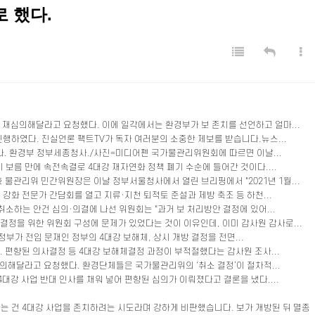
 했다.
 재심의해달라고 요청했다. 이에 일각에서는 환경부가 보 존치를 선언하고 얼마...
진행하였다. 진실언론 팩트TV가 독자 여러분의 소중한 제보를 받습니다.뉴스...
. 환경부 정부세종청사./사진=미디어펜 국가물관리위원회에 따르면 이날...
보름 만에 속전속결로 4대강 재자연화 정책 폐기 수순에 들어간 것이다....
물관리위 민간위원장은 이날 정부서울청사에서 열린 브리핑에서 "2021년 1월...
 전문가 간담회를 열고 지류·지천 퇴적토 준설과 제방 축조 등 하천...
하는 안건 심의·의결에 나선 위원회는 "과거 보 처리방안 결정에 있어...
결정을 위한 위원회 구성에 문제가 있었다는 것이 이유인데, 이미 감사원 감사로...
부가 전임 문재인 정부의 4대강 보해체, 상시 개방 결정을 전면...
. 편향된 의사결정 등 4대강 보해체결정 과정이 부적절했다는 감사원 조사...
의해달라고 요청했다. 환경단체들은 국가물관리위의 ‘취소 결정’이 절차적...
강 사업 반대 인사를 채워 넣어 편향된 심의가 이뤄졌다고 결론을 냈다....
는 건 4대강 사업을 존치하려는 시도라며 강하게 비판했습니다. 보가 개방된 뒤 멸종