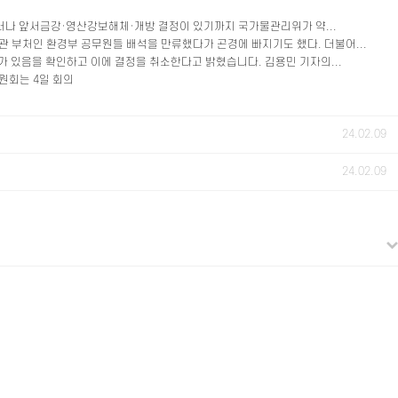
러나 앞서금강·영산강보해체·개방 결정이 있기까지 국가물관리위가 약...
관 부처인 환경부 공무원들 배석을 만류했다가 곤경에 빠지기도 했다. 더불어...
 있음을 확인하고 이에 결정을 취소한다고 밝혔습니다. 김용민 기자의...
원회는 4일 회의
24.02.09
24.02.09