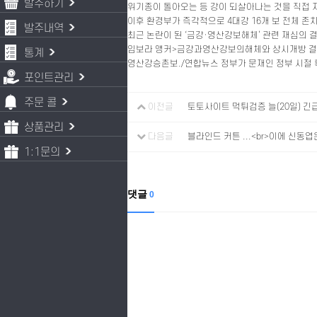
발주하기
위기종이 돌아오는 등 강이 되살아나는 것을 직접 
이후 환경부가 즉각적으로 4대강 16개 보 전체 
발주내역
최근 논란이 된 ‘금강·영산강보해체’ 관련 재심의 
임보라 앵커>금강과영산강보의해체와 상시개방 결정이
통계
영산강승촌보./연합뉴스 정부가 문재인 정부 시절
포인트관리
주문 콜
이전글
토토사이트 먹튀검증 늘(20일) 긴
상품관리
다음글
블라인드 커튼 ...<br>이에 신동엽
1:1문의
댓글
0