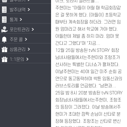
발주하기
이크, 도라지 샐러드를...
주현미는 "아들이 어릴 때 학급회장같
발주내역
은 걸 못하게 했다. (아들이) 초등학교
통계
때부터 계속회장을 하더라. 그러면 임
원 엄마라고 해서 학교에 가야 했다.
포인트관리
아들한테 제발 좀 하지 마라. 엄마 못
주문 콜
간다고 그랬다"며 "지금...
상품관리
12월 25일 방송된 tvN STORY 회장
님네사람들에서는주현미와 조항조가
1:1문의
선사하는 특별한 디너쇼가 펼쳐졌다.
이날주현미는 40여 일간 미주 순회 공
연으로 동고동락하며 싹튼 임동신과의
러브스토리를 언급했다. "남편과...
25일 밤 8시 20분 방송된 tvN STORY
회장님네사람들에서는주현미, 조항조
의 등장이 그려졌다. 이날 방송에서주
현미가 초대한 깜짝 손님이 산타로 분
장해 등장했다. 조항조는 산타로 변신