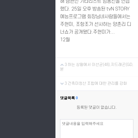
해 남편인 기타리스트 임동신을 언급
했다. 25일 오후 방송된 tvN STORY
예능프로그램 회장님네사람들에서는
주현미, 조항조가 선사하는 양촌리 디
너쇼가 공개됐다.주현미가...
12월
3 하는 상황에서 이선균(48),지드래곤(GD,
본
3 건축미청산 조합에 대한 관리를 강화
댓글목록
0
등록된 댓글이 없습니다.