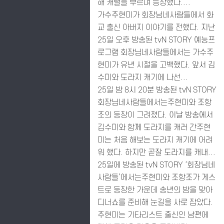
해 캐럴을 부르며 등장했다....
가수주현미가 회장님네사람들에서 화
교 출신 아버지 이야기를 전했다. 지난
25일 오후 방송된 tvN STORY 예능프
로그램 회장님네사람들에서는 가수주
현미가 유년 시절을 고백했다. 앞서 김
수미와 도라지 캐기에 나선...
25일 밤 8시 20분 방송된 tvN STORY
회장님네사람들에서는주현미와 조항
조의 등장이 그려졌다. 이날 방송에서
김수미와 함께 도라지를 캐러 간주현
미는 처음 해보는 도라지 캐기에 어려
워 했다. 하지만 곧잘 도라지를 캐내...
25일에 방송된 tvN STORY ‘회장님네
사람들’에서는주현미와 조항조가 게스
트로 등장한 가운데 송년의 밤을 맞아
디너쇼를 준비해 눈길을 사로 잡았다.
주현미는 기타리스트 출신인 남편에