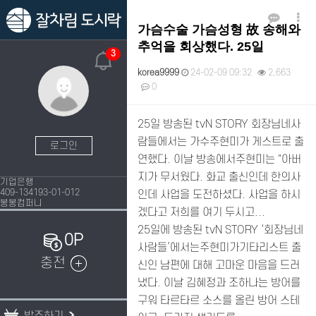
가슴수술 가슴성형 故 송해와
추억을 회상했다. 25일
3
korea9999
24-02-09 09:32
2,663
0
본문
25일 방송된 tvN STORY 회장님네사
람들에서는 가수주현미가 게스트로 출
로그인
연했다. 이날 방송에서주현미는 "아버
지가 무서웠다. 화교 출신인데 한의사
기업은행
409-134193-01-012
인데 사업을 도전하셨다. 사업을 하시
봉봉컴퍼니
겠다고 저희를 여기 두시고...
25일에 방송된 tvN STORY ‘회장님네
0P
사람들’에서는주현미가기타리스트 출
충전
신인 남편에 대해 고마운 마음을 드러
냈다. 이날 김혜정과 조하나는 방어를
구워 타르타르 소스를 올린 방어 스테