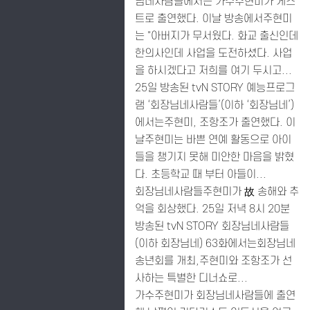
님네사람들에서는 가수주현미가 게스
트로 출연했다. 이날 방송에서주현미
는 "아버지가 무서웠다. 화교 출신인데
한의사인데 사업을 도전하셨다. 사업
을 하시겠다고 저희를 여기 두시고...
25일 방송된 tvN STORY 예능프로그
램 ‘회장님네사람들’(이하 ‘회장님네’)
에서는주현미, 조항조가 출연했다. 이
날주현미는 바쁜 연예 활동으로 아이
들을 챙기지 못해 미안한 마음을 밝혔
다. 초등학교 때 부터 아들이...
회장님네사람들주현미가 故 송해와 추
억을 회상했다. 25일 저녁 8시 20분
방송된 tvN STORY 회장님네사람들
(이하 회장님네) 63화에서는회장님네
송년회를 개최,주현미와 조항조가 선
사하는 특별한 디너쇼로...
가수주현미가 회장님네사람들에 출연