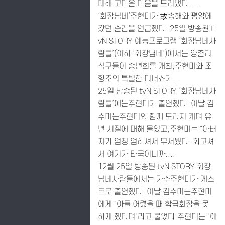
대해 고마운 마음을 드러냈다....
‘회장님네’주현미가 故송해와 평양에
갔던 순간을 언급했다. 25일 방송된 t
vN STORY 예능프로그램 ‘회장님네사
람들’(이하 ‘회장님네’)에서는 양촌리
식구들이 송년회를 개최,주현미와 조
항조의 특별한 디너쇼가...
25일 방송된 tvN STORY ‘회장님네사
람들’에는주현미가 출연했다. 이날 김
수미는주현미와 함께 도라지 캐며 유
년 시절에 대해 물었고,주현미는 "아버
지가 엄청 엄하셔서 무서웠다. 화교셔
서 여기가 타국이니까....
12월 25일 방송된 tvN STORY 회장
님네사람들에서는 가수주현미가 게스
트로 출연했다. 이날 김수미는주현미
에게 "아들 어렸을 때 학급회장을 못
하게 했다며"라고 물었다.주현미는 "애