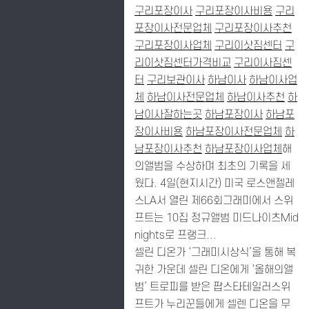
구리포장이사
구리포장이사비용
구리
포장이사전문업체
구리포장이사추천
구리포장이사업체
구리이삿짐센터
구
리이삿짐센터가격비교
구리이사짐센
터
구리보관이사
하남이사
하남이사업
체
하남이사전문업체
하남이사추천
하
남이사잘하는곳
하남포장이사
하남포
장이사비용
하남포장이사전문업체
하
남포장이사추천
하남포장이사업체
해
의앨범을 수상하며 최초의 기록을 세
웠다. 4일(현지시간) 미국 로스앤젤레
스LA서 열린 제66회그래미에서 스위
프트는 10집 정규앨범 미드나이츠Mid
nights로 프랭크...
셀린 디온가 ‘그래미시상식’을 통해 복
귀한 가운데 셀린 디온에게 ‘올해의앨
범’ 트로피를 받은 팝스타테일러스위
프트가 누리꾼들에게 셀렌 디온을 무