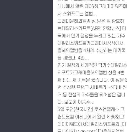
레나에서 열린 제66회그래미어워즈에
서 스위프트는 앨범...
그래미올해의앨범 상 받은 뒤 환호하
는테일러스위프트[AFP=연합뉴스] 미
국에서 인기 절정을 누리고 있는 가수
테일러스위프트가그래미시상식에서
올해의앨범을 4차례 수상하는 대기록
을 세웠다. 4일...
인기 절정의 세계적인 팝가수테일러스
위프트가그래미올해의앨범 상을 4번
째 안는 새 기록을 썼습니다. 이 상을 3
번 수상한 프랭크 시내트라, 스티비 원
더 등 전설의 가수들을 뛰어넘은 겁니
다. 보도에 이종수...
5일 오전(한국시간) 로스앤젤레스 크
립토닷컴 아레나에서 열린 제66회그
래미어워드에서테일러스위프트의 [미
드나이츠(Midnights)]가올해의앨범