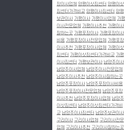
장이사업체
양평이삿짐센터
양평이삿
짐센터가격비교
양평이사짐센터
양평
보관이사
가평이사
가평이사업체
가평
이사전문업체
가평이사추천
가평이사
잘하는곳
가평포장이사
가평포장이사
비용
가평포장이사전문업체
가평포장
이사추천
가평포장이사업체
가평이삿
짐센터
가평이삿짐센터가격비교
가평
이사짐센터
가평보관이사
남양주이사
남양주이사업체
남양주이사전문업체
남양주이사추천
남양주이사잘하는곳
남양주포장이사
남양주포장이사비용
남양주포장이사전문업체
남양주포장
이사추천
남양주포장이사업체
남양주
이삿짐센터
남양주이삿짐센터가격비
교
남양주이사짐센터
남양주보관이사
구리이사
구리이사업체
구리이사전문
업체
구리이사추천
구리이사잘하는곳