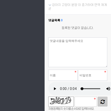
강아지 고양이 분양 이 증가하여 면역 체계
균
댓글목록
0
등록된 댓글이 없습니다.
자동등록방지 숫자를 순서대로 입력하세요.