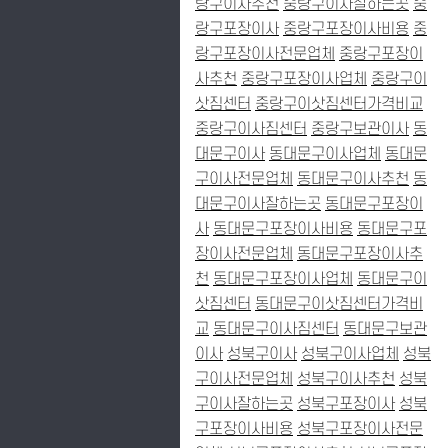
랑구이사추천
중랑구이사잘하는곳
중
랑구포장이사
중랑구포장이사비용
중
랑구포장이사전문업체
중랑구포장이
사추천
중랑구포장이사업체
중랑구이
삿짐센터
중랑구이삿짐센터가격비교
중랑구이사짐센터
중랑구보관이사
동
대문구이사
동대문구이사업체
동대문
구이사전문업체
동대문구이사추천
동
대문구이사잘하는곳
동대문구포장이
사
동대문구포장이사비용
동대문구포
장이사전문업체
동대문구포장이사추
천
동대문구포장이사업체
동대문구이
삿짐센터
동대문구이삿짐센터가격비
교
동대문구이사짐센터
동대문구보관
이사
성북구이사
성북구이사업체
성북
구이사전문업체
성북구이사추천
성북
구이사잘하는곳
성북구포장이사
성북
구포장이사비용
성북구포장이사전문