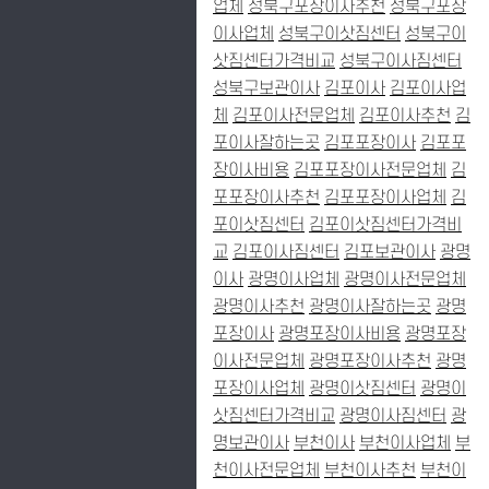
업체
성북구포장이사추천
성북구포장
이사업체
성북구이삿짐센터
성북구이
삿짐센터가격비교
성북구이사짐센터
성북구보관이사
김포이사
김포이사업
체
김포이사전문업체
김포이사추천
김
포이사잘하는곳
김포포장이사
김포포
장이사비용
김포포장이사전문업체
김
포포장이사추천
김포포장이사업체
김
포이삿짐센터
김포이삿짐센터가격비
교
김포이사짐센터
김포보관이사
광명
이사
광명이사업체
광명이사전문업체
광명이사추천
광명이사잘하는곳
광명
포장이사
광명포장이사비용
광명포장
이사전문업체
광명포장이사추천
광명
포장이사업체
광명이삿짐센터
광명이
삿짐센터가격비교
광명이사짐센터
광
명보관이사
부천이사
부천이사업체
부
천이사전문업체
부천이사추천
부천이