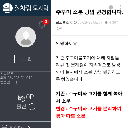
주꾸미 소분 방법 변경합니다.
3
최고관리자
22-09-28 09:57
4,397
0
본문
안녕하세요 .
기존 주꾸미불고기에 대해 지점들
로그인
리뷰 및 문제점이 지속적으로 발생
되어 본사에서 소분 방법 변경하도
기업은행
409-134193-01-012
록 하였습니다.
봉봉컴퍼니
기존 : 주꾸미와 고기를 함께 볶아
0P
서 소분
충전
변경 : 주꾸미와
고기를 분리하여
볶아 따로 소분