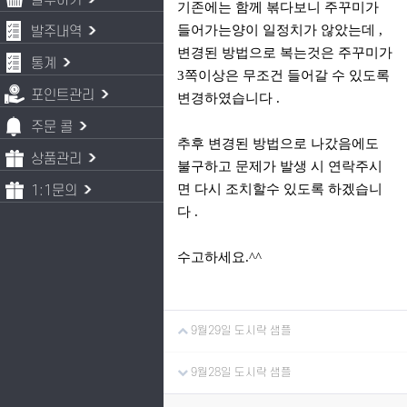
발주하기
기존에는 함께 볶다보니 주꾸미가
들어가는양이 일정치가 않았는데 ,
발주내역
변경된 방법으로 복는것은 주꾸미가
통계
3쪽이상은 무조건 들어갈 수 있도록
포인트관리
변경하였습니다 .
주문 콜
추후 변경된 방법으로 나갔음에도
상품관리
불구하고 문제가 발생 시 연락주시
면 다시 조치할수 있도록 하겠습니
1:1문의
다 .
수고하세요.^^
9월29일 도시락 샘플
9월28일 도시락 샘플