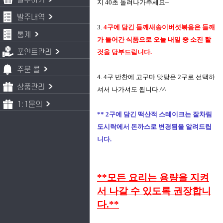
발주하기
지 40초 돌려나가주세요~
발주내역
3.
4구에 담긴 들깨새송이버섯볶음은 들깨
통계
가 들어간 식품으로 오늘 내일 중 소진 할
포인트관리
것을 당부드립니다.
주문 콜
4. 4구 반찬에 고구마 맛탕은 2구로 선택하
상품관리
셔서 나가셔도 됩니다.^^
1:1문의
** 2구에 담긴 떡산적 스테이크는 잘차림
도시락에서 돈까스로 변경됨을 알려드립
니다.
**모든 요리는 용량을 지켜
서 나갈 수 있도록 권장합니
다.**