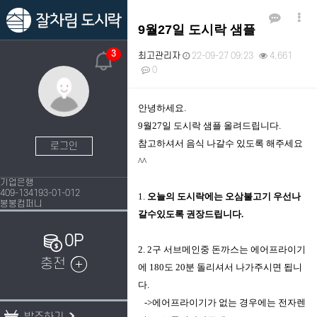
9월27일 도시락 샘플
3
최고관리자
22-09-27 09:23
4,661
0
본문
안녕하세요.
9월27일 도시락 샘플 올려드립니다.
참고하셔서 음식 나갈수 있도록 해주세요
로그인
^^
기업은행
409-134193-01-012
1.
오늘의 도시락에는 오삼불고기 우선나
봉봉컴퍼니
갈수있도록 권장드립니다.
0P
2. 2구 서브메인중 돈까스는 에어프라이기
충전
에 180도 20분 돌리셔서 나가주시면 됩니
다.
->에어프라이기가 없는 경우에는 전자렌