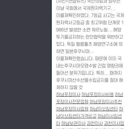
(사진=연합뉴스) 국민의힘과 정부는
이날 국회에서 국제원자력기구...
이를재확인하였다. 7등급 사고는 국제
원자력사고등급 중 최고위험 단계로 1
986년 발생한 소련 체르노빌... 해양
투기를금지하는 런던협약을 위반하고
있다. 독일 헬름홀츠 해양연구소에 의
하면 일본후쿠시마...
이를재확인했습니다. 때문에 이미 국
내는후쿠시마오염수발 간접 영향권에
들어선 분위기입니다. 특히... 때까지
후쿠시마산수산물수입금지를 절대 해
제하지 않을 것
하남포장이사
하남포장이사비용
하남
포장이사전문업체
하남포장이사추천
하남포장이사업체
하남이삿짐센터
하
남이삿짐센터가격비교
하남이사짐센
터
하남보관이사
과천이사
과천이사업