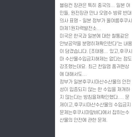
블링컨 장관은 특히 중국의... 일본 어
민들, 원전장관 만나 오염수 방류 반대
의사 표명 - 일본 정부가 올여름후쿠시
마제1원자력발전소...
미국은 한국과 일본에 대한 철통같은
안보공약을 분명히재확인한다"는 내용
이 담겼습니다. [조태용... 있고,후쿠시
마 수산물수입금지해제는 없다는 점도
강조했는데요. 최근 천일염 품귀현상
에 대해서도...
정부가 일본후쿠시마산수산물의 안전
성이 입증되지 않는 한 수입을 재개하
지 않는다는 방침을재확인했다.... 문
제이고,후쿠시마산수산물의 수입금지
문제는후쿠시마앞바다에서 잡히는수
산물의 안전에 관한 문제.