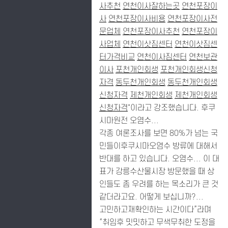
사추천
연천이사잘하는곳
연천포장이
사
연천포장이사비용
연천포장이사전
문업체
연천포장이사추천
연천포장이
사업체
연천이삿짐센터
연천이삿짐센
터가격비교
연천이사짐센터
연천보관
이사
포천개인회생
포천개인회생신청
자격
동두천개인회생
동두천개인회생
신청자격
제천개인회생
제천개인회생
신청자격
"이라고 강조했습니다. 후쿠
시마원전 오염수...
각종 여론조사를 보면 80%가 넘는 국
민들이후쿠시마오염수 방류에 대해서
반대를 하고 있습니다. 오염수... 이 대
표가 강릉수산물시장 방문했을 때 상
인들도 좀 우려를 하는 목소리가 큰 것
같더라고요. 어떻게 보십니까?...
고민하고재확인하는 시간이다”라며
“취임후 밋밋하고 무색무취한 도정을