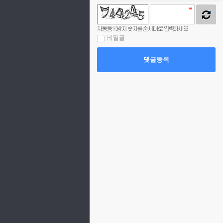
자동등록방지 숫자를 순서대로 입력하세요.
비밀글
댓글등록