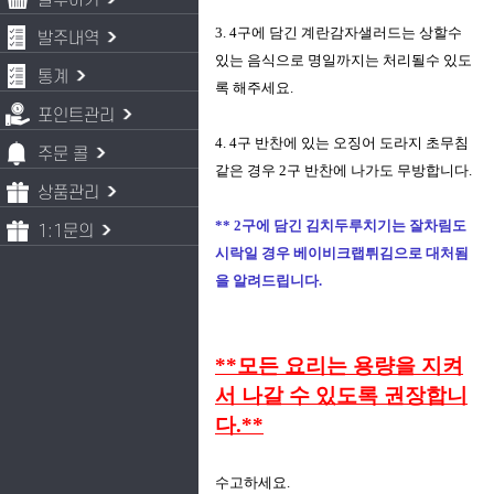
발주하기
3. 4구에 담긴 계란감자샐러드는 상할수
발주내역
있는 음식으로 명일까지는 처리될수 있도
통계
록 해주세요.
포인트관리
4. 4구 반찬에 있는 오징어 도라지 초무침
주문 콜
같은 경우 2구 반찬에 나가도 무방합니다.
상품관리
** 2구에 담긴 김치두루치기는 잘차림도
1:1문의
시락일 경우 베이비크랩튀김으로 대처됨
을 알려드립니다.
**모든 요리는 용량을 지켜
서 나갈 수 있도록 권장합니
다.**
수고하세요.