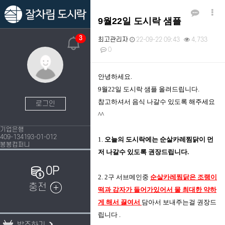
9월22일 도시락 샘플
3
최고관리자
22-09-22 09:43
4,733
0
본문
안녕하세요.
9월22일 도시락 샘플 올려드립니다.
참고하셔서 음식 나갈수 있도록 해주세요
로그인
^^
기업은행
409-134193-01-012
1.
오늘의 도시락에는 순살카레찜닭이 먼
봉봉컴퍼니
저 나갈수 있도록 권장드립니다.
0P
2. 2구 서브메인중
순살카레찜닭은 조랭이
충전
떡과 감자가 들어가있어서 물 최대한 약하
게 해서 끓여서
담아서 보내주는걸 권장드
립니다 .