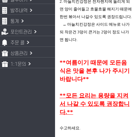
발주하기
2. 마늘치킨강정은 전자렌지에 돌리게 되
면 양이 줄어들고 흐물흐물 해지기 때문에
발주내역
한번 볶아서 나갈수 있도록 권장드립니다.
통계
→ 마늘치킨강정은 사이드 메뉴로 나가
포인트관리
되 작은건 3덩이 큰거는 2덩이 정도 나가
면 됩니다.
주문 콜
상품관리
**여름이기 때문에 모든음
1:1문의
식은 맛을 본후 나가 주시기
바랍니다**
**모든 요리는 용량을 지켜
서 나갈 수 있도록 권장합니
다.**
수고하세요.