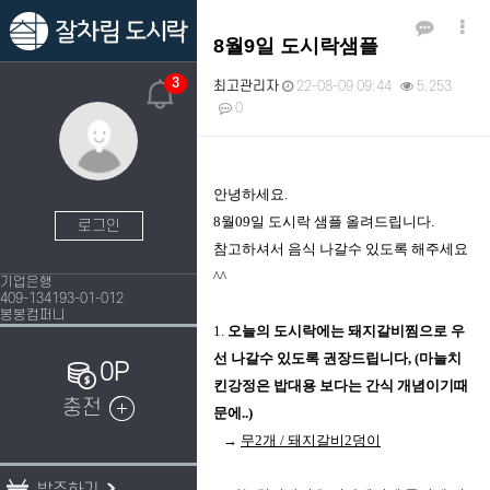
8월9일 도시락샘플
3
최고관리자
22-08-09 09:44
5,253
0
본문
안녕하세요.
8월09일 도시락 샘플 올려드립니다.
로그인
참고하셔서 음식 나갈수 있도록 해주세요
^^
기업은행
409-134193-01-012
봉봉컴퍼니
1.
오늘의 도시락에는 돼지갈비찜으로 우
선 나갈수 있도록 권장드립니다, (마늘치
0P
킨강정은 밥대용 보다는 간식 개념이기때
충전
문에..)
→
무2개 / 돼지갈비2덩이