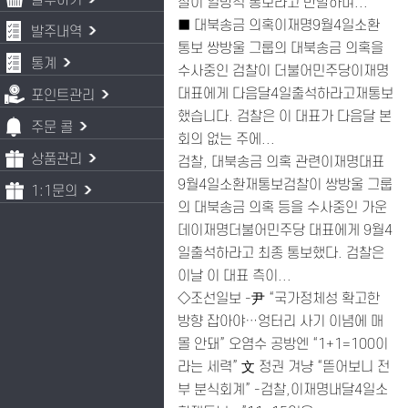
발주하기
찰이 일방적 통보라고 반발하며...
■ 대북송금 의혹이재명9월4일소환
발주내역
통보 쌍방울 그룹의 대북송금 의혹을
통계
수사중인 검찰이 더불어민주당이재명
대표에게 다음달4일출석하라고재통보
포인트관리
했습니다. 검찰은 이 대표가 다음달 본
주문 콜
회의 없는 주에...
상품관리
검찰, 대북송금 의혹 관련이재명대표
9월4일소환재통보검찰이 쌍방울 그룹
1:1문의
의 대북송금 의혹 등을 수사중인 가운
데이재명더불어민주당 대표에게 9월4
일출석하라고 최종 통보했다. 검찰은
이날 이 대표 측이...
◇조선일보 -尹 “국가정체성 확고한
방향 잡아야…엉터리 사기 이념에 매
몰 안돼” 오염수 공방엔 “1+1=100이
라는 세력” 文 정권 겨냥 “뜯어보니 전
부 분식회계” -검찰,이재명내달4일소