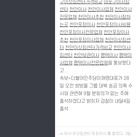
구이삿짐센터가격비교
마포구이사짐
센터
천안이사
천안이사업체
천안이사
전문업체
천안이사추천
천안이사잘하
는곳
천안포장이사
천안포장이사비용
천안포장이사전문업체
천안포장이사
추천
천안포장이사업체
천안이삿짐센
터
천안이삿짐센터가격비교
천안이사
짐센터
천안보관이사
평택이사
평택이
사업체
평택이사전문업체
을 통보했다
고...
속보=더불어민주당이재명대표가 28
일 오전 쌍방울 그룹 대북 송금 의혹 수
사와 관련해 9월 본회의가 없는 주에
출석하겠다고 밝히자 검찰이 내달4일
출석
이사 이삿짐센터 포장이사 를 열었다. 3일