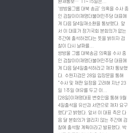
환재통보…”11~15일은...
‘쌍방울그룹 대북 송금’ 의혹을 수사 중
인 검찰이이재명더불어민주당 대표에
게 다음 달4일재소환을 통보했다. 앞
서 이 대표가 정기국회 본회의가 없는
주간에 출석하겠다는 뜻을 밝히자 검
찰이 다시 날짜를...
쌍방울 그룹 대북송금 의혹을 수사 중
인 검찰이이재명더불어민주당 대표에
게 다음 달4일출석하라고 재차 통보했
다. 수원지검은 28일 입장문을 통해
“수사 및 재판 일정을 고려해 지난 23
일 1주일 여유를 두고 이...
(28일)이재명대표 변호인을 통해 9월
4일출석을 유선과 서면으로 재차 요구
했다"고 밝혔다. 앞서 이 대표 측은 다
음 달 본회의가 열리지 않는 주간에 검
찰에 출석할 계획이라고 발표했다. 박