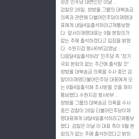
성준 민주당 대변인은 이날...
검찰은 28일, 쌍방울 그룹의 대북송금
의혹과 관련해 더불어민주당이재명대
표에게 내달4일출석하라고재통보했
다. 앞서이재명대표는 9월 본회의가
없는 주에 출석하겠다고 입장을 밝혔
다. 수원지검 형사6부(김영남...
다음달4일출석하라" 민주당 측 "정기
국회 본회의 없는 주간에 출석할 것"
쌍방울 대북송금 의혹을 수사 중인 검
찰이이재명더불어민주당 대표에게 오
는 9월4일출석해 조사받을 것을 재차
통보했다.수원지검 형사6부...
쌍방울 그룹의 대북송금 의혹을 수사
중인 검찰이 28일 더불어민주당이재
명대표에게 내달4일출석하라고재통보
했다. 검찰은 이날 이 대표 측이 9월 본
회의가 없는 주에 출석하겠다고 밝히