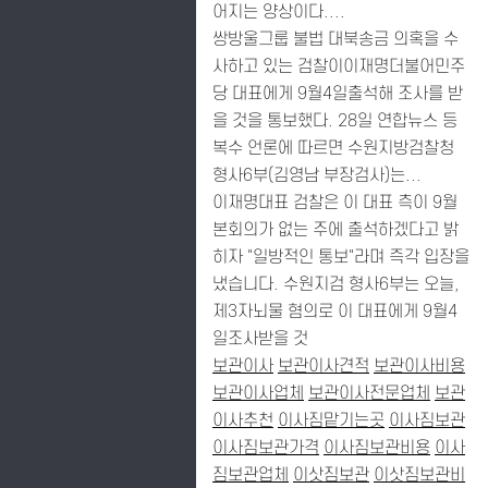
어지는 양상이다....
쌍방울그룹 불법 대북송금 의혹을 수
사하고 있는 검찰이이재명더불어민주
당 대표에게 9월4일출석해 조사를 받
을 것을 통보했다. 28일 연합뉴스 등
복수 언론에 따르면 수원지방검찰청
형사6부(김영남 부장검사)는...
이재명대표 검찰은 이 대표 측이 9월
본회의가 없는 주에 출석하겠다고 밝
히자 "일방적인 통보"라며 즉각 입장을
냈습니다. 수원지검 형사6부는 오늘,
제3자뇌물 혐의로 이 대표에게 9월4
일조사받을 것
보관이사
보관이사견적
보관이사비용
보관이사업체
보관이사전문업체
보관
이사추천
이사짐맡기는곳
이사짐보관
이사짐보관가격
이사짐보관비용
이사
짐보관업체
이삿짐보관
이삿짐보관비