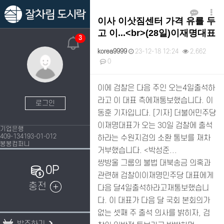
이사 이삿짐센터 가격 유를 두
고 이...<br>(28일)이재명대표
3
korea9999
23-12-18 12:24
2,662
0
본문
이에 검찰은 다음 주인 오는4일출석하
라고 이 대표 측에재통보했습니다. 이
로그인
동훈 기자입니다. [기자] 더불어민주당
이재명대표가 오는 30일 검찰에 출석
기업은행
409-134193-01-012
하라는 수원지검의 소환 통보를 재차
봉봉컴퍼니
거부했습니다. <박성준...
쌍방울 그룹의 불법 대북송금 의혹과
0P
관련해 검찰이이재명민주당 대표에게
충전
다음 달4일출석하라고재통보했습니
다. 이 대표가 다음 달 국회 본회의가
없는 셋째 주 출석 의사를 밝히자, 검