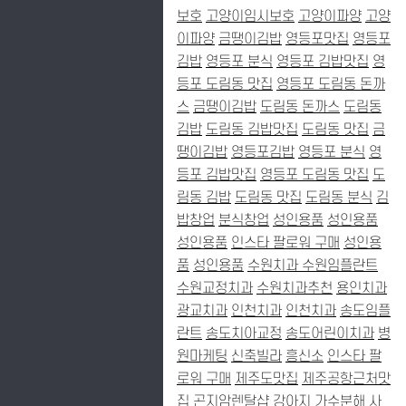
보호
고양이임시보호
고양이파양
고양
이파양
금땡이김밥
영등포맛집
영등포
김밥
영등포 분식
영등포 김밥맛집
영
등포 도림동 맛집
영등포 도림동 돈까
스
금땡이김밥
도림동 돈까스
도림동
김밥
도림동 김밥맛집
도림동 맛집
금
땡이김밥
영등포김밥
영등포 분식
영
등포 김밥맛집
영등포 도림동 맛집
도
림동 김밥
도림동 맛집
도림동 분식
김
밥창업
분식창업
성인용품
성인용품
성인용품
인스타 팔로워 구매
성인용
품
성인용품
수원치과
수원임플란트
수원교정치과
수원치과추천
용인치과
광교치과
인천치과
인천치과
송도임플
란트
송도치아교정
송도어린이치과
병
원마케팅
신축빌라
흥신소
인스타 팔
로워 구매
제주도맛집
제주공항근처맛
집
곤지암렌탈샵
강아지 가수분해 사