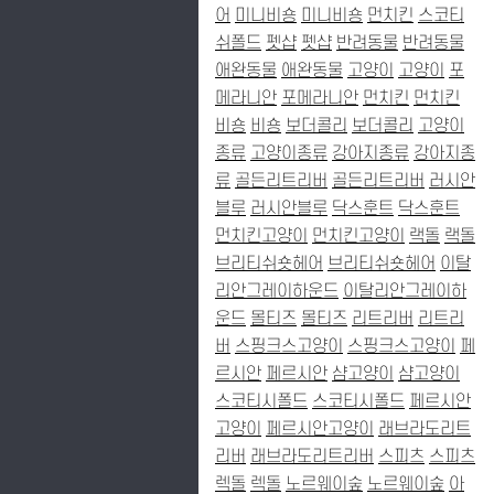
어
미니비숑
미니비숑
먼치킨
스코티
쉬폴드
펫샵
펫샵
반려동물
반려동물
애완동물
애완동물
고양이
고양이
포
메라니안
포메라니안
먼치킨
먼치킨
비숑
비숑
보더콜리
보더콜리
고양이
종류
고양이종류
강아지종류
강아지종
류
골든리트리버
골든리트리버
러시안
블루
러시안블루
닥스훈트
닥스훈트
먼치킨고양이
먼치킨고양이
랙돌
랙돌
브리티쉬숏헤어
브리티쉬숏헤어
이탈
리안그레이하운드
이탈리안그레이하
운드
몰티즈
몰티즈
리트리버
리트리
버
스핑크스고양이
스핑크스고양이
페
르시안
페르시안
샴고양이
샴고양이
스코티시폴드
스코티시폴드
페르시안
고양이
페르시안고양이
래브라도리트
리버
래브라도리트리버
스피츠
스피츠
렉돌
렉돌
노르웨이숲
노르웨이숲
아