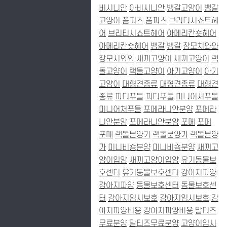
비시니안
아비시니안
뱅갈고양이
뱅갈
고양이
폼피츠
폼피츠
브리티시쇼트헤
어
브리티시쇼트헤어
아메리칸숏헤어
아메리칸숏헤어
뱅갈
뱅갈
장모치와와
장모치와와
새끼고양이
새끼고양이
랙
돌고양이
랙돌고양이
아기고양이
아기
고양이
대형견종류
대형견종류
대형견
종류
파티푸들
파티푸들
미니어처푸들
미니어처푸들
포메라니안분양
포메라
니안분양
포메라니안분양
포메
포메
포메
랙돌분양가
랙돌분양가
랙돌분양
가
미니비숑분양
미니비숑분양
새끼고
양이입양
새끼고양이입양
유기동물보
호센터
유기동물보호센터
강아지파양
강아지파양
동물보호센터
동물보호센
터
강아지임시보호
강아지임시보호
강
아지파양비용
강아지파양비용
말티즈
무료분양
말티즈무료분양
고양이임시