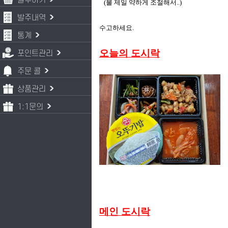
발주하기
(불 제일 약하게 조절해서..)
발주내역
수고하세요.
통계
오늘의 도시락
포인트관리
주문 콜
상품관리
1:1문의
메인 도시락