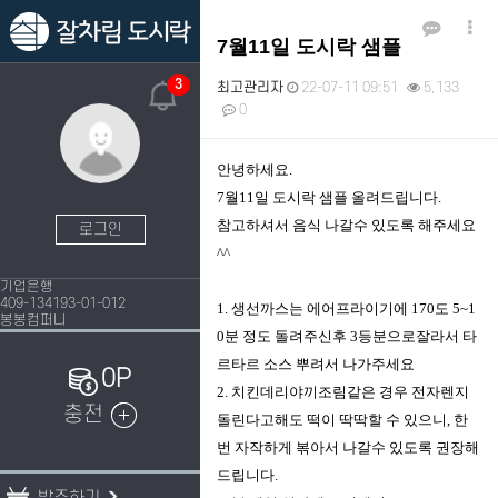
7월11일 도시락 샘플
3
최고관리자
22-07-11 09:51
5,133
0
본문
안녕하세요.
7월11일 도시락 샘플 올려드립니다.
참고하셔서 음식 나갈수 있도록 해주세요
로그인
^^
기업은행
409-134193-01-012
1. 생선까스는 에어프라이기에 170도 5~1
봉봉컴퍼니
0분 정도 돌려주신후 3등분으로잘라서 타
르타르 소스 뿌려서 나가주세요
0P
2. 치킨데리야끼조림같은 경우 전자렌지
충전
돌린다고해도 떡이 딱딱할 수 있으니, 한
번 자작하게 볶아서 나갈수 있도록 권장해
드립니다.