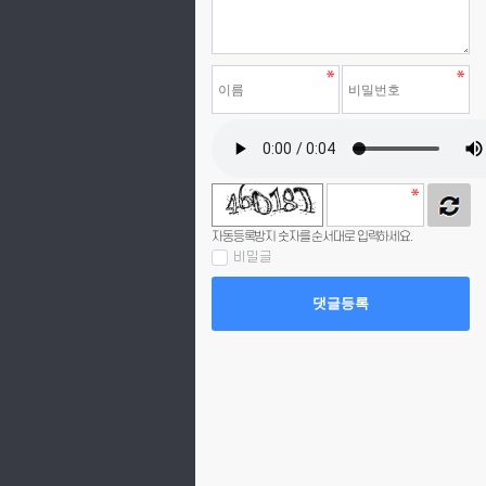
자동등록방지 숫자를 순서대로 입력하세요.
비밀글
댓글등록