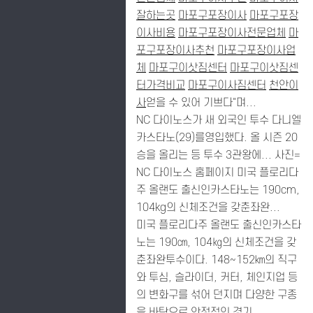
잘하는곳
마포구포장이사
마포구포장
이사비용
마포구포장이사전문업체
마
포구포장이사추천
마포구포장이사업
체
마포구이삿짐센터
마포구이삿짐센
터가격비교
마포구이사짐센터
천안이
사
얻을 수 있어 기쁘다"며...
NC 다이노스가 새 외국인 투수 다니엘
카스타노(29)를영입했다. 올 시즌 20
승을 올리는 등 투수 3관왕에... 사진=
NC 다이노스 홈페이지 미국 플로리다
주 올랜도 출신인카스타노는 190cm,
104kg의 신체조건을 갖춘좌완...
미국 플로리다주 올랜도 출신인카스타
노는 190㎝, 104㎏의 신체조건을 갖
춘좌완투수이다. 148~152㎞의 직구
와 투심, 슬라이더, 커터, 체인지업 등
의 변화구를 섞어 던지며 다양한 구종
을 바탕으로 안정적인 경기...