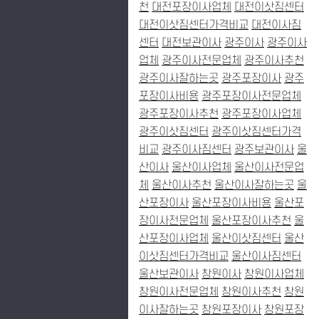
천
대전포장이사업체
대전이삿짐센터
대전이삿짐센터가격비교
대전이사짐
센터
대전보관이사
광주이사
광주이사
업체
광주이사전문업체
광주이사추천
광주이사잘하는곳
광주포장이사
광주
포장이사비용
광주포장이사전문업체
광주포장이사추천
광주포장이사업체
광주이삿짐센터
광주이삿짐센터가격
비교
광주이사짐센터
광주보관이사
울
산이사
울산이사업체
울산이사전문업
체
울산이사추천
울산이사잘하는곳
울
산포장이사
울산포장이사비용
울산포
장이사전문업체
울산포장이사추천
울
산포장이사업체
울산이삿짐센터
울산
이삿짐센터가격비교
울산이사짐센터
울산보관이사
창원이사
창원이사업체
창원이사전문업체
창원이사추천
창원
이사잘하는곳
창원포장이사
창원포장