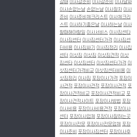
갈때
이사갈준비
이사갈준비
이사날짜
이사손없는날
손없는날
이사절차
이사
준비
이사준비체크리스트
이사체크리
스트
이사하기좋은날
이사하는날
이사
할때해야할일
이사서비스
이사짐센타
이사짐센터
이사짐센터가격
이사짐센
터비용
이사짐싸기
이사짐정리
이사집
센터
이삿짐
이삿짐
이삿짐견적
이삿
짐센타
이삿짐센터
이삿짐센터가격
이
삿짐센터가격비교
이삿짐센터비용
이
삿짐정리
이사짐
포장이사가격
포장이
사견적
포장이사견적
포장이사견적
포
장이사견적비교
포장이사견적비교
포
장이사견적사이트
포장이사방법
포장
이사비용
포장이사비용견적
포장이사
센터
포장이사업체
포장이사잘하는곳
포장이사전문
포장이사전문업체
포장
이사준비
포장이사짐센터
포장이사후