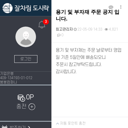
용기 및 부자재 주문 공지 입
니다.
3
최고관리자
22-05-09 14:33
4,821
0
본문
용기 및 부자재는 주문 날로부터 영업
일 기준 5일안에 배송되오니
로그인
주문시 참고부탁드립니다.
감사합니다.
기업은행
409-134193-01-012
봉봉컴퍼니
0P
충전
자동 포인트 충전