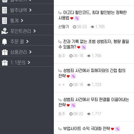
발주하기
발주내역
아고다 할인코드, 최대 할인받는 정확한
사용법
통계
산딸기
06-23
1,765
포인트관리
주문 콜
전과 기록 없는 초범 성범죄자, 형량 줄일
수 있을까?
상품관리
동주
06-16
1,756
1:1문의
성범죄 사건에서 피해자와의 간접 합의
전략
ㄷㅈ
08-16
1,723
성범죄 사건에서 무죄 판결을 이끌어내는
전략
동주
08-22
1,717
부업사이트 수익 극대화 전략