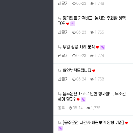
산딸기
06-23
1,748
장기렌트 가격비교, 놓치면 후회할 혜택
TOP
산딸기
06-23
1,765
부업 성공 사례 분석
산딸기
06-23
1,774
확인부탁드립니다
산딸기
06-24
1,768
음주운전 사고로 인한 형사합의, 무조건
해야 할까?
동주
06-14
1,775
[음주운전 사건과 재판부의 양형 기준]