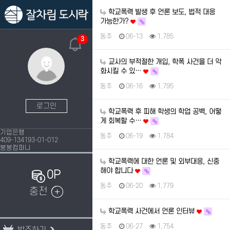
학교폭력 발생 후 언론 보도, 법적 대응
가능한가?
동주
06-13
1,785
3
교사의 부적절한 개입, 학폭 사건을 더 악
화시킬 수 있…
동주
06-16
1,795
로그인
학교폭력 후 피해 학생의 학업 공백, 어떻
게 회복할 수…
기업은행
동주
06-19
1,784
409-134193-01-012
봉봉컴퍼니
학교폭력에 대한 언론 및 외부대응, 신중
해야 합니다
0P
동주
06-20
1,779
충전
학교폭력 사건에서 언론 인터뷰
동주
06-27
1,754