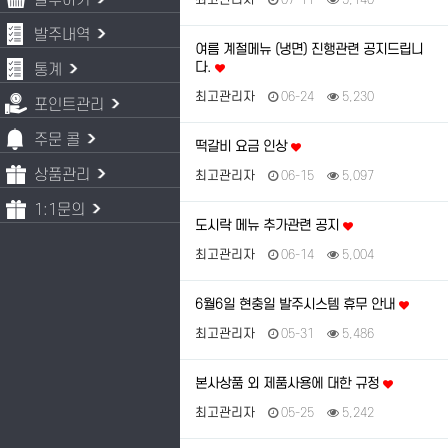
발주하기
최고관리자
07-11
5,140
발주내역
여름 계절메뉴 (냉면) 진행관련 공지드립니
다.
통계
최고관리자
06-24
5,230
포인트관리
주문 콜
떡갈비 요금 인상
상품관리
최고관리자
06-15
5,097
1:1문의
도시락 메뉴 추가관련 공지
최고관리자
06-14
5,004
6월6일 현충일 발주시스템 휴무 안내
최고관리자
05-31
5,486
본사상품 외 제품사용에 대한 규정
최고관리자
05-25
5,242