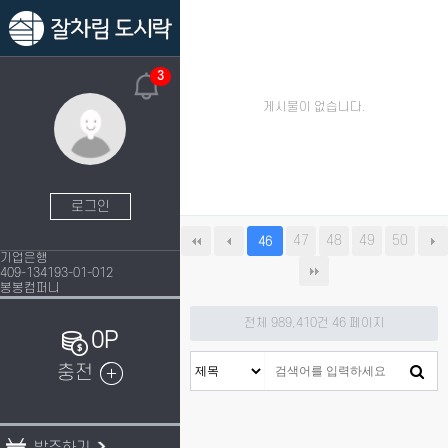
3
게시물이 없습니다.
로그인
47
48
49
50
46
기업은행
409-134193-01-012
봉봉컴퍼니
전체 989,410건
46 페이지
0P
충전