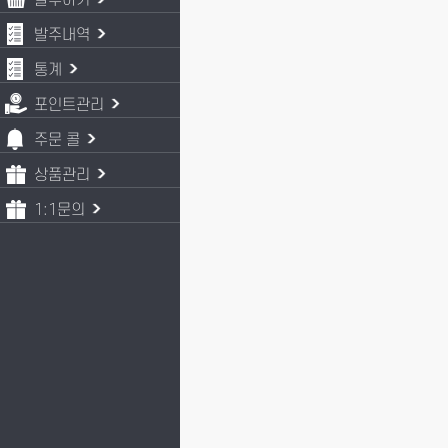
발주하기
발주내역
통계
포인트관리
주문 콜
상품관리
1:1문의