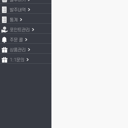
발주하기
발주내역
통계
포인트관리
주문 콜
상품관리
1:1문의