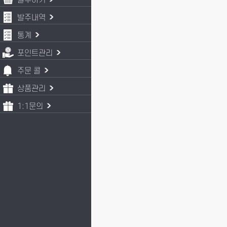
발주하기
발주내역
통계
포인트관리
주문 콜
상품관리
1:1문의