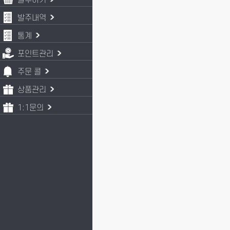
발주하기
발주내역
통계
포인트관리
주문 콜
상품관리
1:1문의