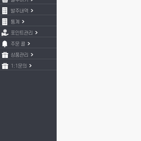
발주하기
발주내역
통계
포인트관리
주문 콜
상품관리
1:1문의