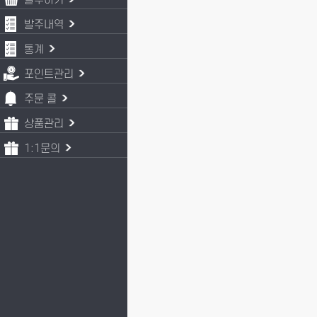
발주하기
발주내역
통계
포인트관리
주문 콜
상품관리
1:1문의