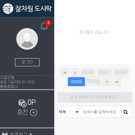
3
게시물이 없습니다.
로그인
65926
65927
65928
기업은행
65930
65929
409-134193-01-012
봉봉컴퍼니
전체 989,410건
65929 페이지
0P
충전