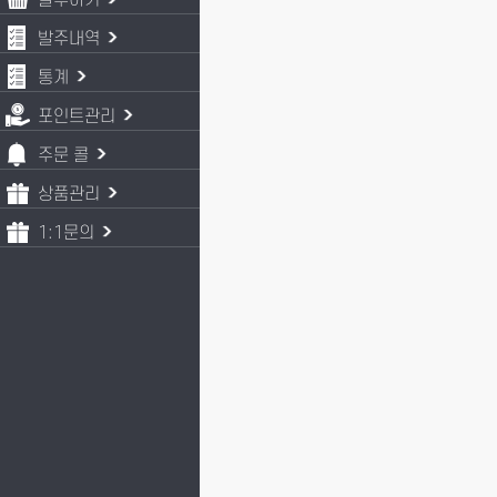
발주하기
발주내역
통계
포인트관리
주문 콜
상품관리
1:1문의