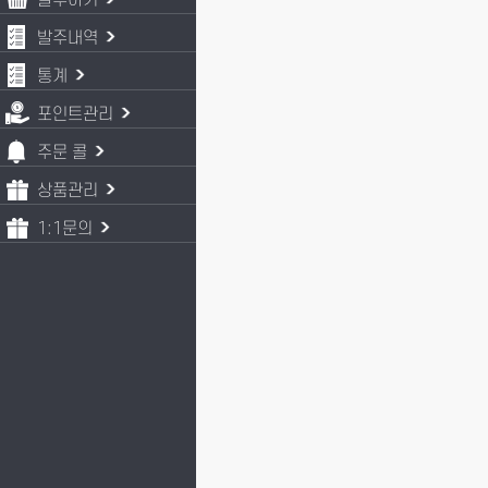
발주하기
발주내역
통계
포인트관리
주문 콜
상품관리
1:1문의