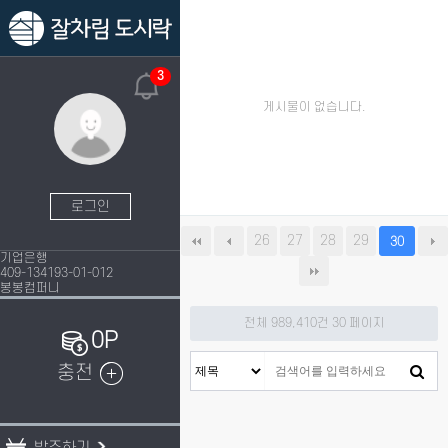
3
게시물이 없습니다.
로그인
26
27
28
29
30
기업은행
409-134193-01-012
봉봉컴퍼니
전체 989,410건
30 페이지
0P
충전