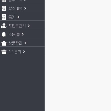
발주하기
발주내역
통계
포인트관리
주문 콜
상품관리
1:1문의