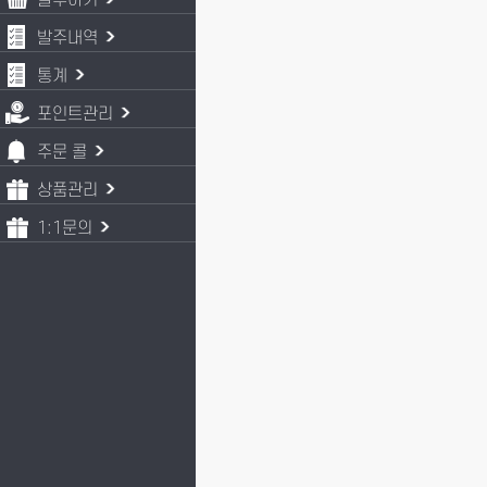
발주하기
발주내역
통계
포인트관리
주문 콜
상품관리
1:1문의