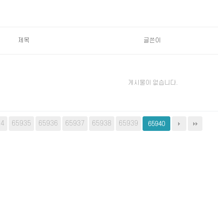
제목
글쓴이
게시물이 없습니다.
34
65935
65936
65937
65938
65939
65940