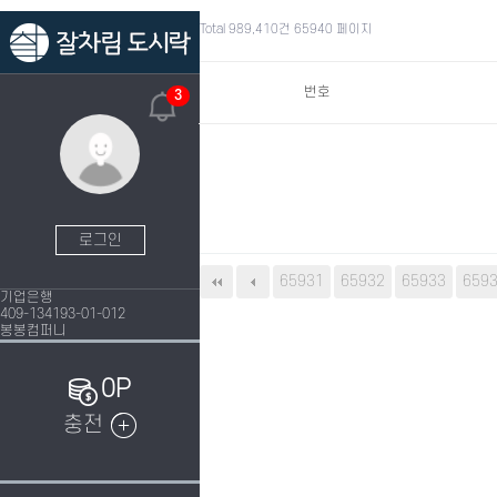
Total 989,410건
65940 페이지
번호
3
로그인
65931
다음
65932
맨끝
65933
659
기업은행
409-134193-01-012
봉봉컴퍼니
0P
충전