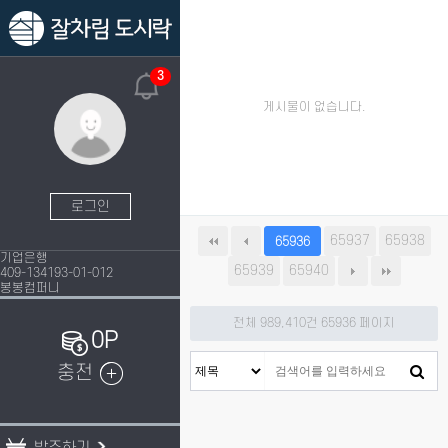
3
게시물이 없습니다.
로그인
65937
65938
65936
기업은행
65939
65940
409-134193-01-012
봉봉컴퍼니
전체 989,410건
65936 페이지
0P
충전