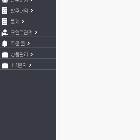
발주하기
발주내역
통계
포인트관리
주문 콜
상품관리
1:1문의