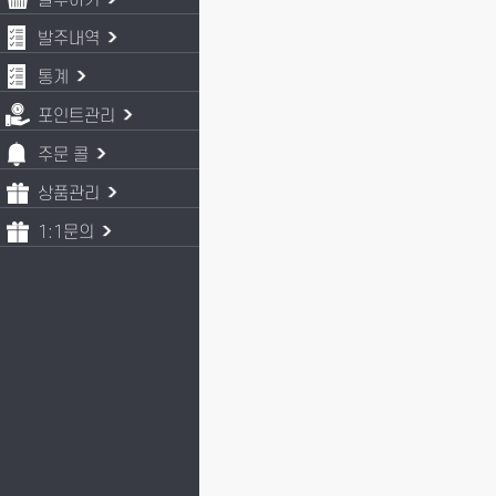
발주하기
발주내역
통계
포인트관리
주문 콜
상품관리
1:1문의