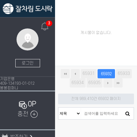
3
게시물이 없습니다.
로그인
65931
65933
65932
기업은행
65934
65935
409-134193-01-012
봉봉컴퍼니
전체 989,410건
65932 페이지
0P
충전