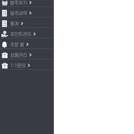
발주하기
발주내역
통계
포인트관리
주문 콜
상품관리
1:1문의