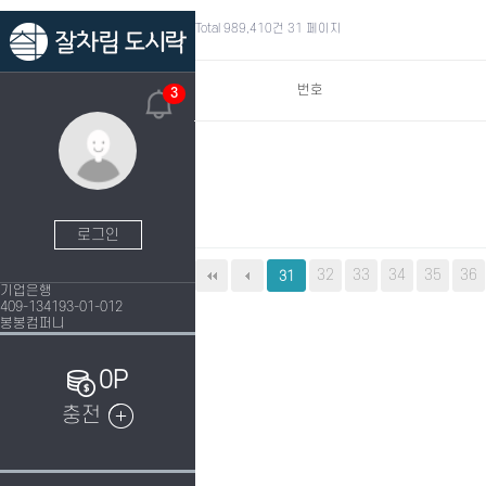
Total 989,410건
31 페이지
번호
3
로그인
다음
맨끝
32
33
34
35
36
31
기업은행
409-134193-01-012
봉봉컴퍼니
0P
충전